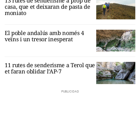
13 rutes de senderisme a prop de
casa, que et deixaran de pasta de
moniato
El poble andalús amb només 4
veïns i un tresor inesperat
11 rutes de senderisme a Terol que
et faran oblidar l’AP-7