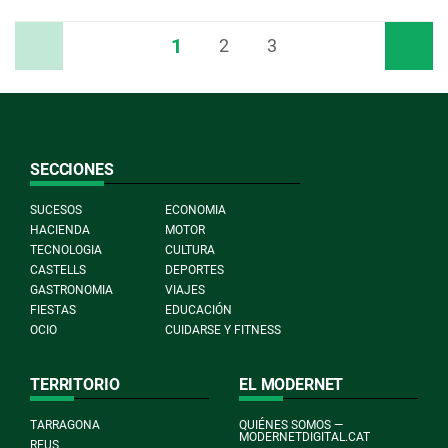
1
Anterior
2
3
Siguiente
SECCIONES
SUCESOS
ECONOMIA
HACIENDA
MOTOR
TECNOLOGIA
CULTURA
CASTELLS
DEPORTES
GASTRONOMIA
VIAJES
FIESTAS
EDUCACIÓN
OCIO
CUIDARSE Y FITNESS
TERRITORIO
EL MODERNET
TARRAGONA
QUIÉNES SOMOS —
MODERNETDIGITAL.CAT
REUS