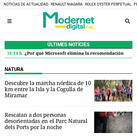
NOTICIAS DE ACTUALIDAD
RENAULT NIAGARA
ROLEX OYSTER PERPETUAL
P
ÚLTIMES NOTÍCIES
16:14 h.
¿Por qué Microsoft elimina la recomendación de 32 GB de RAM para Windows 11 y qué significa para ti
NATURA
Descubre la marcha nórdica de 10
km entre la Isla y la Cogulla de
Miramar
Rescatan a dos personas
desorientadas en el Parc Natural
dels Ports por la noche