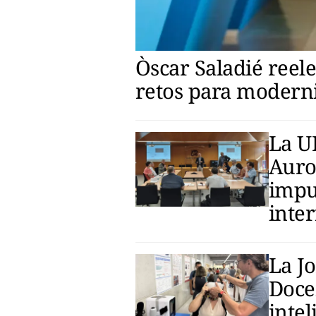
Òscar Saladié reel
retos para modern
La U
Auro
impu
inte
La J
Doce
intel