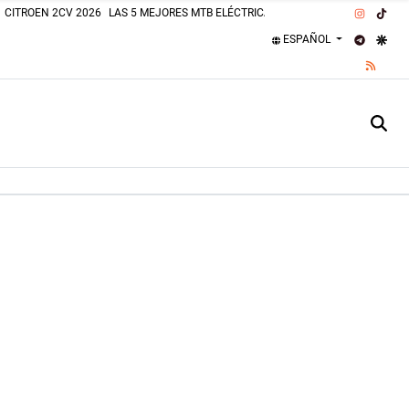
INSTAG
TIK
CITROEN 2CV 2026
LAS 5 MEJORES MTB ELÉCTRICAS 2026
PLAJAS PERROS
TELEGR
GOO
ESPAÑOL
RSS