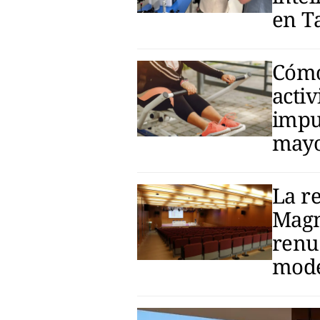
en T
Cómo
activ
impu
mayo
La r
Magn
renu
mode