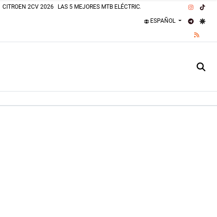
INSTAG
TIK
CITROEN 2CV 2026
LAS 5 MEJORES MTB ELÉCTRICAS 2026
PLAJAS PERROS
TELEGR
GOO
ESPAÑOL
RSS