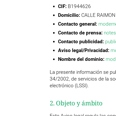
CIF:
B1944626
Domicilio:
CALLE RAIMON 
Contacto general:
moderne
Contacto de prensa:
notes
Contacto publicidad:
publ
Aviso legal/
Privacidad:
mo
Nombre del dominio:
mode
La presente información se publ
34/2002, de servicios de la s
electrónico (LSSI).
2. Objeto y ámbito
Este Aviso legal regula las con