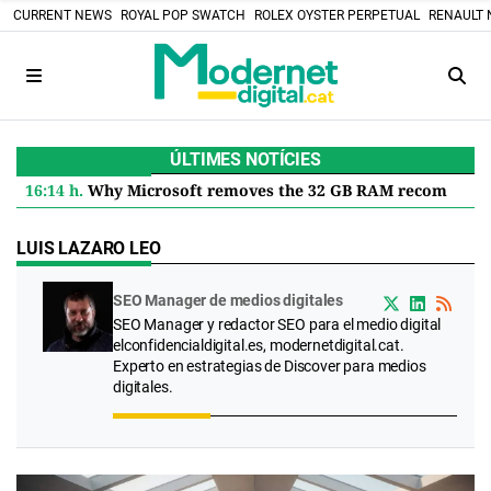
CURRENT NEWS
ROYAL POP SWATCH
ROLEX OYSTER PERPETUAL
RENAULT 
ÚLTIMES NOTÍCIES
16:14 h.
Why Microsoft removes the 32 GB RAM recommendation for Windows 11 and what it means for you
LUIS LAZARO LEO
SEO Manager de medios digitales
SEO Manager y redactor SEO para el medio digital
elconfidencialdigital.es, modernetdigital.cat.
Experto en estrategias de Discover para medios
digitales.