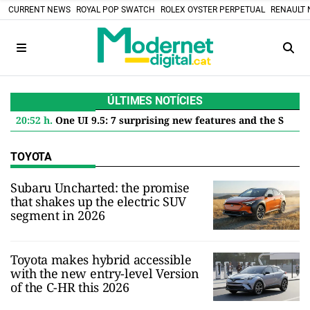
CURRENT NEWS
ROYAL POP SWATCH
ROLEX OYSTER PERPETUAL
RENAULT 
ÚLTIMES NOTÍCIES
20:52 h.
One UI 9.5: 7 surprising new features and the Samsung Models that will get it in 2027
TOYOTA
Subaru Uncharted: the promise
that shakes up the electric SUV
segment in 2026
Toyota makes hybrid accessible
with the new entry-level Version
of the C-HR this 2026