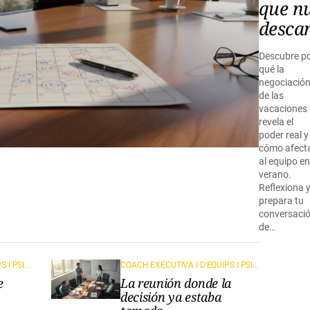
que n
desca
Descubre p
qué la
negociació
de las
vacaciones
revela el
poder real y
cómo afect
al equipo en
verano.
Reflexiona 
prepara tu
conversaci
de…
COACH EXECUTIVA I D'EQUIPS I PSICÒLOGA. OBSERVO QUÈ PASSA ENTRE LES PERSONES DINS DELS EQUIPS I POSO PARAULES A DINÀMIQUES QUE SOVINT PASSEN DESAPERCEBUDES.
COACH EXECUTIVA I D'EQUIPS I PSICÒLOGA. OBSERVO QUÈ PASSA ENTRE LES PERSONES DINS DELS EQUIPS I POSO PARAULES A DINÀMIQUES QUE SOVINT PASSEN DESAPERCEBUDES.
e
La reunión donde la
decisión ya estaba