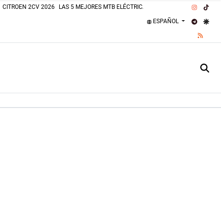
INSTAG
TIK
CITROEN 2CV 2026
LAS 5 MEJORES MTB ELÉCTRICAS 2026
PLAJAS PERROS
TELEGR
GOO
ESPAÑOL
RSS