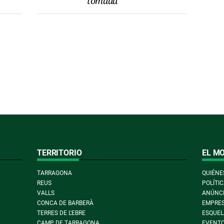
tomada
TERRITORIO
EL M
TARRAGONA
QUIÉNE
REUS
POLÍTIC
VALLS
ANÚNCI
CONCA DE BARBERÀ
EMPRES
TERRES DE L'EBRE
ESQUEL
CAMP DE TARRAGONA
EVENT