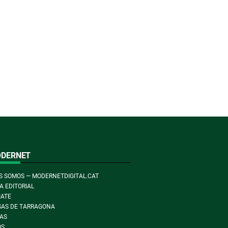
ODERNET
S SOMOS — MODERNETDIGITAL.CAT
A EDITORIAL
ATE
AS DE TARRAGONA
AS
OS