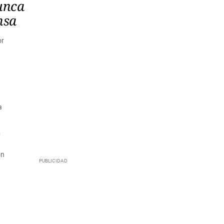
unca
nsa
or
n
a
y
ón