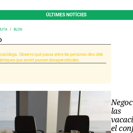
ÚLTIMES NOTÍCIES
RUTA
BLOG
O
 psicòloga. Observo què passa entre les persones dins dels
inàmiques que sovint passen desapercebudes.
COACH EXECU
Negoc
las
vacaci
el con