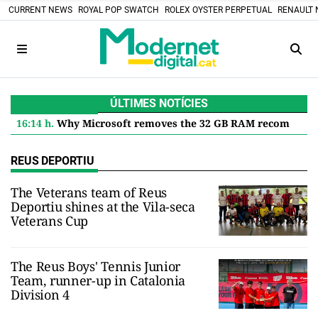
CURRENT NEWS
ROYAL POP SWATCH
ROLEX OYSTER PERPETUAL
RENAULT 
ÚLTIMES NOTÍCIES
16:14 h.
Why Microsoft removes the 32 GB RAM recommendation for Windows 11 and what it means for you
REUS DEPORTIU
The Veterans team of Reus
Deportiu shines at the Vila-seca
Veterans Cup
The Reus Boys' Tennis Junior
Team, runner-up in Catalonia
Division 4