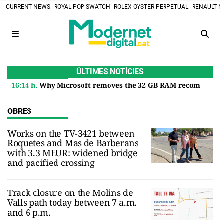
CURRENT NEWS
ROYAL POP SWATCH
ROLEX OYSTER PERPETUAL
RENAULT 
ÚLTIMES NOTÍCIES
16:14 h.
Why Microsoft removes the 32 GB RAM recommendation for Windows 11 and what it means for you
OBRES
Works on the TV-3421 between
Roquetes and Mas de Barberans
with 3.3 MEUR: widened bridge
and pacified crossing
Track closure on the Molins de
Valls path today between 7 a.m.
and 6 p.m.