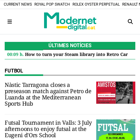
CURRENT NEWS
ROYAL POP SWATCH
ROLEX OYSTER PERPETUAL
RENAULT 
ÚLTIMES NOTÍCIES
00:09 h.
How to turn your Steam library into Retro Cartridges: the DIY project that defies the digital future
FUTBOL
Nàstic Tarragona closes a
preseason match against Petro de
Luanda at the Mediterranean
Sports Hub
Futsal Tournament in Valls: 3 July
afternoons to enjoy futsal at the
Eugeni d'Ors School