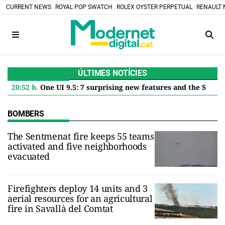
CURRENT NEWS
ROYAL POP SWATCH
ROLEX OYSTER PERPETUAL
RENAULT 
ÚLTIMES NOTÍCIES
20:52 h.
One UI 9.5: 7 surprising new features and the Samsung Models that will get it in 2027
BOMBERS
The Sentmenat fire keeps 55 teams
activated and five neighborhoods
evacuated
Firefighters deploy 14 units and 3
aerial resources for an agricultural
fire in Savallà del Comtat