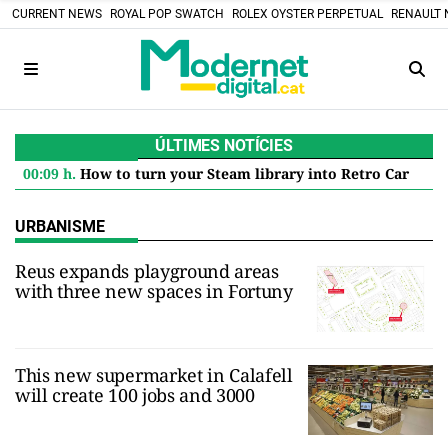
CURRENT NEWS
ROYAL POP SWATCH
ROLEX OYSTER PERPETUAL
RENAULT 
ÚLTIMES NOTÍCIES
00:09 h.
How to turn your Steam library into Retro Cartridges: the DIY project that defies the digital future
URBANISME
Reus expands playground areas
with three new spaces in Fortuny
This new supermarket in Calafell
will create 100 jobs and 3000