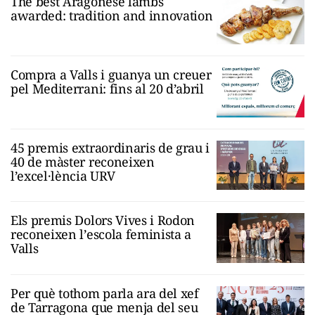
The best Aragonese lambs
awarded: tradition and innovation
Compra a Valls i guanya un creuer
pel Mediterrani: fins al 20 d’abril
45 premis extraordinaris de grau i
40 de màster reconeixen
l’excel·lència URV
Els premis Dolors Vives i Rodon
reconeixen l’escola feminista a
Valls
Per què tothom parla ara del xef
de Tarragona que menja del seu