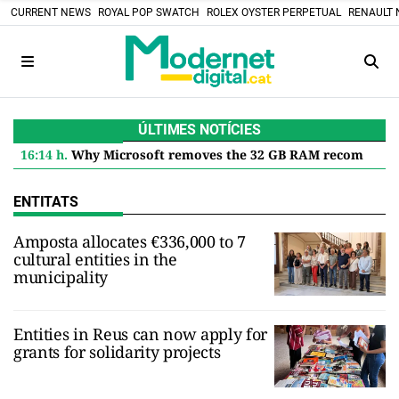
CURRENT NEWS
ROYAL POP SWATCH
ROLEX OYSTER PERPETUAL
RENAULT 
ÚLTIMES NOTÍCIES
16:14 h.
Why Microsoft removes the 32 GB RAM recommendation for Windows 11 and what it means for you
ENTITATS
Amposta allocates €336,000 to 7
cultural entities in the
municipality
Entities in Reus can now apply for
grants for solidarity projects