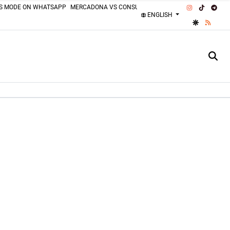
INSTAGRAM
TIKTOK
TEL
SS MODE ON WHATSAPP
MERCADONA VS CONSUM
MOTORCYCLISTS MISTAKES
ENGLISH
GOOGLE DI
RSS