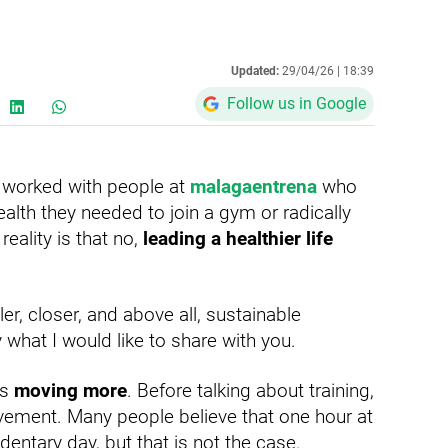
Updated:
29/04/26 |
18:39
Follow us in Google
e worked with people at
malagaentrena
who
ealth they needed to join a gym or radically
reality is that no,
leading a healthier life
r, closer, and above all, sustainable
 what I would like to share with you.
is
moving more
. Before talking about training,
ovement. Many people believe that one hour at
ntary day, but that is not the case.