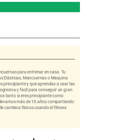
00:09 h.
How to turn your S
ncuernas para entrenar en casa. Tu
as Elásticas, Mancuernas o Maquina
s principiante y que aprendas a usar las
ogresiva y fácil para conseguir un gran
os tanto si eres principiante como
 Llevamos más de 10 años compartiendo
de cambios físicos usando el fitness