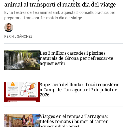
animal al transportí el mateix dia del viatge
Evita l’estrès del teu animal amb aquests 5 consells pràctics per
preparar el transportí el mateix dia del viatge.
NIL SÁNCHEZ
Les 3 millors cascades i piscines
naturals de Girona per refrescar-te
aquest estiu
Superació del llindar d’ozó troposfèric
a Camp de Tarragona el 7 de juliol de
2026
Viatges en el temps a Tarragona:
titelles romans i humor al carrer
aquest juliol i agost