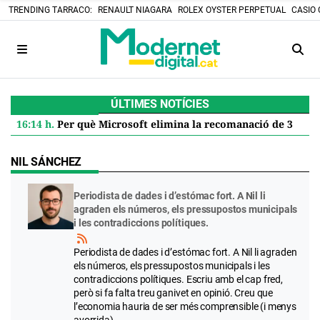
TRENDING TARRACO:
RENAULT NIAGARA
ROLEX OYSTER PERPETUAL
CASIO 
ÚLTIMES NOTÍCIES
16:14 h.
Per què Microsoft elimina la recomanació de 32 GB de RAM per a Windows 11 i què significa per a tu
NIL SÁNCHEZ
Periodista de dades i d’estómac fort. A Nil li
agraden els números, els pressupostos municipals
i les contradiccions polítiques.
Periodista de dades i d’estómac fort. A Nil li agraden
els números, els pressupostos municipals i les
contradiccions polítiques. Escriu amb el cap fred,
però si fa falta treu ganivet en opinió. Creu que
l’economia hauria de ser més comprensible (i menys