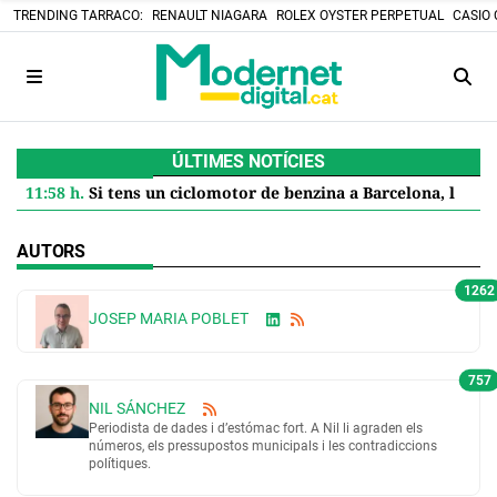
TRENDING TARRACO:
RENAULT NIAGARA
ROLEX OYSTER PERPETUAL
CASIO 
ÚLTIMES NOTÍCIES
11:58 h.
Si tens un ciclomotor de benzina a Barcelona, l'Ajuntament et paga 600 euros per jubilar-lo: així es demana l'ajuda
AUTORS
1262
JOSEP MARIA POBLET
757
NIL SÁNCHEZ
Periodista de dades i d’estómac fort. A Nil li agraden els
números, els pressupostos municipals i les contradiccions
polítiques.