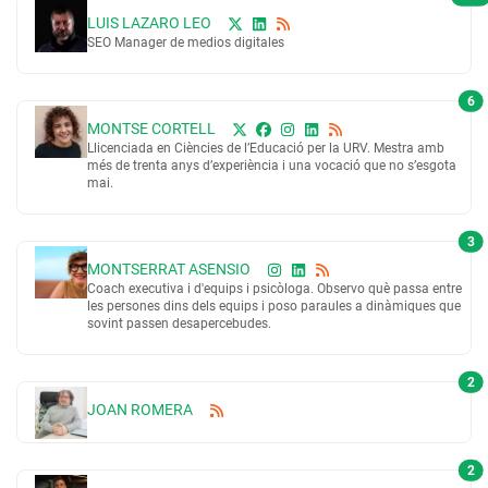
LUIS LAZARO LEO
SEO Manager de medios digitales
6
MONTSE CORTELL
Llicenciada en Ciències de l’Educació per la URV. Mestra amb
més de trenta anys d’experiència i una vocació que no s’esgota
mai.
3
MONTSERRAT ASENSIO
Coach executiva i d'equips i psicòloga. Observo què passa entre
les persones dins dels equips i poso paraules a dinàmiques que
sovint passen desapercebudes.
2
JOAN ROMERA
2