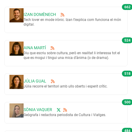
662
IZAN DOMÈNECH
Tech lover en mode irònic. Izan t’explica com funciona el món
digital.
524
AINA MARTÍ
Diu que escriu sobre cultura, però en realitat li interessa tot el
que es mogui i tingui una mica d’ànima (o de drama).
518
JÚLIA GUAL
Júlia recorre el territori amb ulls oberts i esperit crític.
500
SÒNIA VAQUER
Geògrafa i redactora periodista de Cultura i Viatges.
484