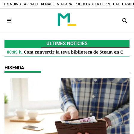
TRENDING TARRACO:
RENAULT NIAGARA
ROLEX OYSTER PERPETUAL
CASIO 
ÚLTIMES NOTÍCIES
00:09 h.
Com convertir la teva biblioteca de Steam en Cartutxos retro: el projecte DIY que desafia el futur digital
HISENDA