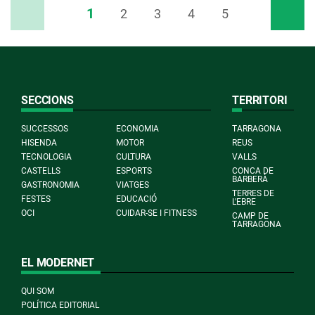
1
Previ
2
3
4
5
Pròxim
SECCIONS
TERRITORI
SUCCESSOS
ECONOMIA
TARRAGONA
HISENDA
MOTOR
REUS
TECNOLOGIA
CULTURA
VALLS
CASTELLS
ESPORTS
CONCA DE
BARBERÀ
GASTRONOMIA
VIATGES
TERRES DE
FESTES
EDUCACIÓ
L'EBRE
OCI
CUIDAR-SE I FITNESS
CAMP DE
TARRAGONA
EL MODERNET
QUI SOM
POLÍTICA EDITORIAL