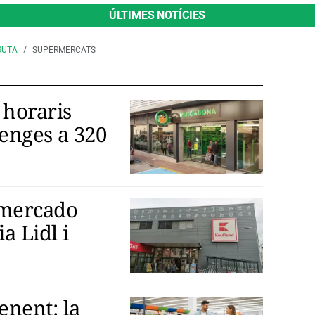
ÚLTIMES NOTÍCIES
RUTA
SUPERMERCATS
horaris
menges a 320
rmercado
a Lidl i
nent: la