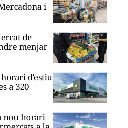
Mercadona i
ercat de
endre menjar
orari d'estiu
es a 320
 nou horari
rmercats a la