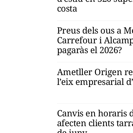
costa
Preus dels ous a M
Carrefour i Alcam
pagaràs el 2026?
Ametller Origen re
l’eix empresarial 
Canvis en horaris
afecten clients tar
de juny