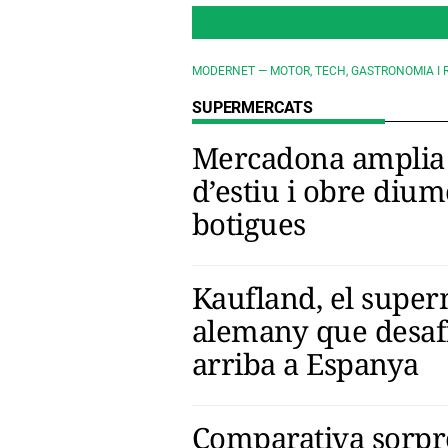
MODERNET — MOTOR, TECH, GASTRONOMIA I 
SUPERMERCATS
Mercadona amplia 
d’estiu i obre diu
botigues
Kaufland, el supe
alemany que desafi
arriba a Espanya
Comparativa sorpre