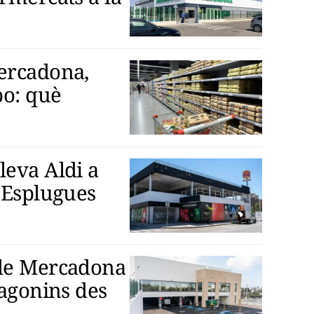
ercadona,
po: què
leva Aldi a
d’Esplugues
 de Mercadona
ragonins des