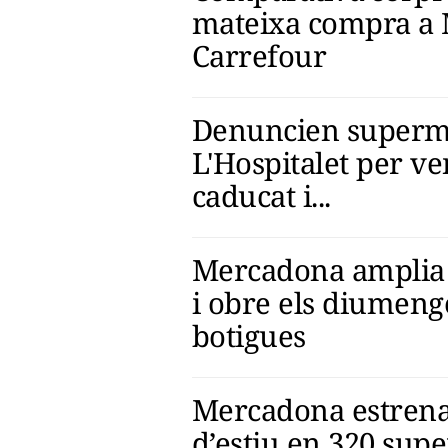
mateixa compra a 
Carrefour
Denuncien superm
L'Hospitalet per v
caducat i...
Mercadona amplia h
i obre els diumeng
botigues
Mercadona estrena
d’estiu en 320 supe