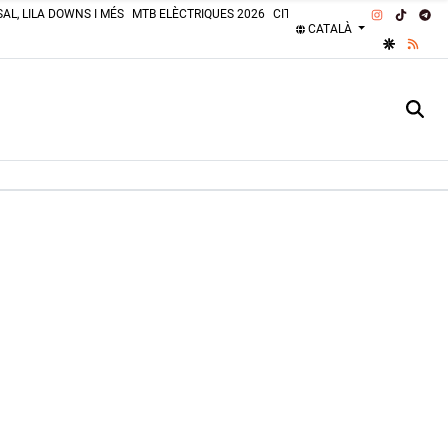
INSTAGRA
TIKTOK
TE
AL, LILA DOWNS I MÉS
MTB ELÈCTRIQUES 2026
CITROËN 2CV 2026
PLATGES 
CATALÀ
GOOGLE 
RSS