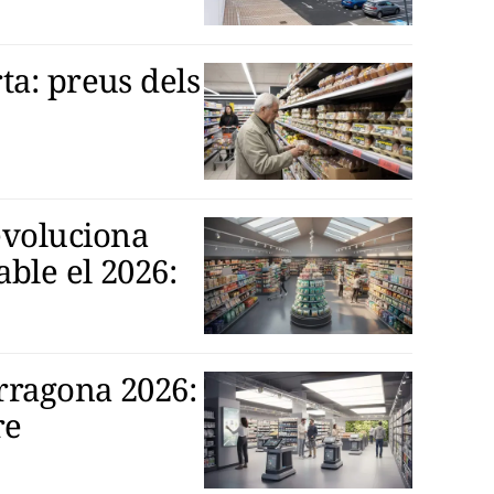
ta: preus dels
voluciona
able el 2026:
rragona 2026:
re