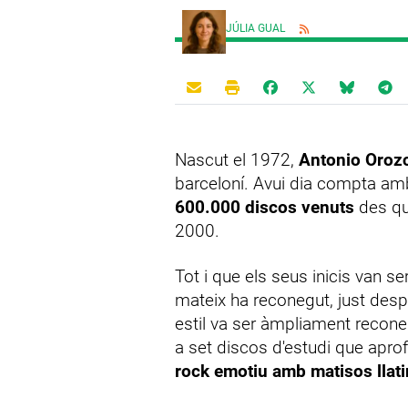
JÚLIA GUAL
Nascut el 1972,
Antonio Oroz
barceloní. Avui dia compta am
600.000 discos venuts
des qu
2000.
Tot i que els seus inicis van se
mateix ha reconegut, just desp
estil va ser àmpliament reconeg
a set discos d'estudi que apro
rock emotiu amb matisos llat