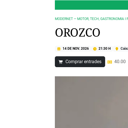
MODERNET — MOTOR, TECH, GASTRONOMIA I 
OROZCO
14 DE NOV. 2026
21:30 H
Caix
Comprar entrades
40.00