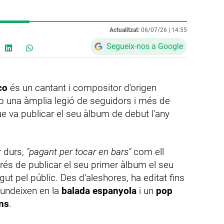
Actualitzat:
06/07/26 |
14:55
Segueix-nos a Google
co
és un cantant i compositor d'origen
b una àmplia legió de seguidors i més de
e va publicar el seu àlbum de debut l'any
r durs,
"pagant per tocar en bars"
com ell
rés de publicar el seu primer àlbum el seu
ut pel públic. Des d'aleshores, ha editat fins
fundeixen en la
balada espanyola
i un
pop
ins
.