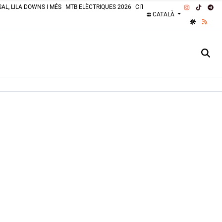
INSTAGRA
TIKTOK
TE
AL, LILA DOWNS I MÉS
MTB ELÈCTRIQUES 2026
CITROËN 2CV 2026
PLATGES 
CATALÀ
GOOGLE 
RSS