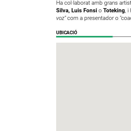
Ha col·laborat amb grans arti
Silva, Luis Fonsi
o
Toteking
, 
voz"
com a presentador o "coac
UBICACIÓ