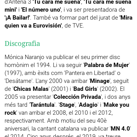
d'Antena 3
'Tu cara me suena'
,
'Tu cara me suena
mini'
i
'El número uno'
, i va ser presentadora de
'¡A Bailar!'
. També va formar part del jurat de
'Mira
quien va a Eurovisión'
, de TVE.
Discografia
Mónica Naranjo va publicar el seu primer disc
homònim el 1994. Li va seguir '
Palabra de Mujer
'
(1997), amb èxits com 'Pantera en Libertad' o
'Desátame'. L'any 2000 va arribar '
Minage
', seguit
de '
Chicas Malas
' (2001) i '
Bad Girls
' (2002). El
2005 va presentar '
Colección Privada
', i dos anys
més tard '
Tarántula
'. '
Stage
', '
Adagio
' i '
Make you
rock
' van arribar el 2008, el 2010 i el 2012,
respectivament. Amb motiu del seu 40è
aniversari, la cantant catalana va publicar '
MN 4.0
'
el 2014. Cinc anys després, el 2019, va treure