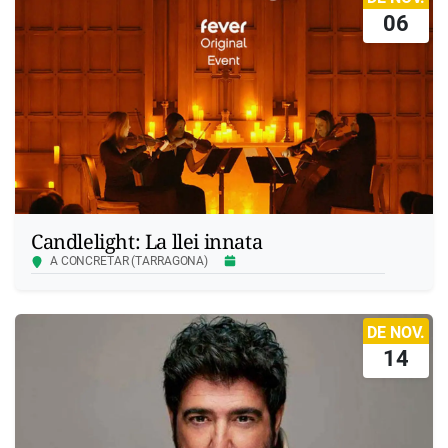
06
Candlelight: La llei innata
A CONCRETAR (TARRAGONA)
DE NOV.
14