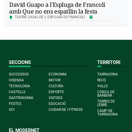
David Guapo a l'Espluga de Francolí
amb Que no ens espatllin la festa
TEATRE CASAL DE L´ESPLUGA DE FRANCOLÍ
SECCIONS
TERRITORI
SUCCESSOS
ECONOMIA
TARRAGONA
HISENDA
MOTOR
REUS
TECNOLOGIA
CULTURA
VALLS
CASTELLS
ESPORTS
CONCA DE
BARBERÀ
GASTRONOMIA
VIATGES
TERRES DE
FESTES
EDUCACIÓ
L'EBRE
OCI
CUIDAR-SE I FITNESS
CAMP DE
TARRAGONA
EL MODERNET