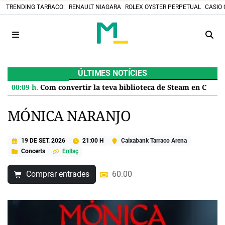
TRENDING TARRACO:
RENAULT NIAGARA
ROLEX OYSTER PERPETUAL
CASIO 
ÚLTIMES NOTÍCIES
00:09 h.
Com convertir la teva biblioteca de Steam en Cartutxos retro: el projecte DIY que desafia el futur digital
MÓNICA NARANJO
19 DE SET. 2026
21:00 H
Caixabank Tarraco Arena
Concerts
Enllaç
Comprar entrades
60.00