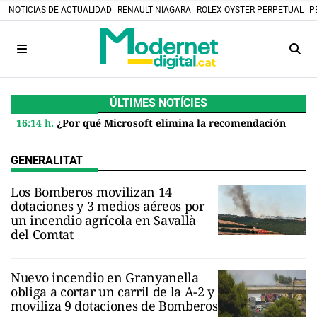
NOTICIAS DE ACTUALIDAD
RENAULT NIAGARA
ROLEX OYSTER PERPETUAL
P
ÚLTIMES NOTÍCIES
16:14 h.
¿Por qué Microsoft elimina la recomendación de 32 GB de RAM para Windows 11 y qué significa para ti
GENERALITAT
Los Bomberos movilizan 14
dotaciones y 3 medios aéreos por
un incendio agrícola en Savallà
del Comtat
Nuevo incendio en Granyanella
obliga a cortar un carril de la A-2 y
moviliza 9 dotaciones de Bomberos