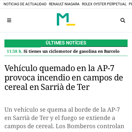
NOTICIAS DE ACTUALIDAD
RENAULT NIAGARA
ROLEX OYSTER PERPETUAL
P
ÚLTIMES NOTÍCIES
11:58 h.
Si tienes un ciclomotor de gasolina en Barcelona, el Ayuntamiento te paga 600 euros por jubilarlo: así se solicita la ayuda
Vehículo quemado en la AP-7
provoca incendio en campos de
cereal en Sarrià de Ter
Un vehículo se quema al borde de la AP-7
en Sarrià de Ter y el fuego se extiende a
campos de cereal. Los Bomberos controlan