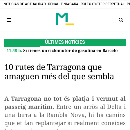
NOTICIAS DE ACTUALIDAD
RENAULT NIAGARA
ROLEX OYSTER PERPETUAL
P
ÚLTIMES NOTÍCIES
11:58 h.
Si tienes un ciclomotor de gasolina en Barcelona, el Ayuntamiento te paga 600 euros por jubilarlo: así se solicita la ayuda
10 rutes de Tarragona que
amaguen més del que sembla
A Tarragona no tot és platja i vermut al
passeig marítim.
Entre un arròs al Delta i
una birra a la Rambla Nova, hi ha camins
que et fan replantejar si realment coneixes