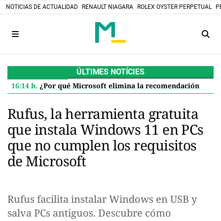
NOTICIAS DE ACTUALIDAD
RENAULT NIAGARA
ROLEX OYSTER PERPETUAL
P
ÚLTIMES NOTÍCIES
16:14 h.
¿Por qué Microsoft elimina la recomendación de 32 GB de RAM para Windows 11 y qué significa para ti
Rufus, la herramienta gratuita
que instala Windows 11 en PCs
que no cumplen los requisitos
de Microsoft
Rufus facilita instalar Windows en USB y
salva PCs antiguos. Descubre cómo