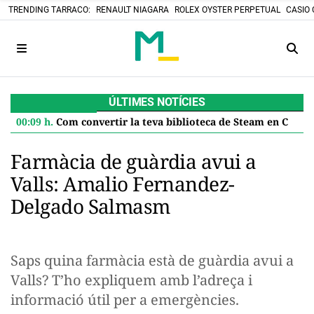
TRENDING TARRACO:
RENAULT NIAGARA
ROLEX OYSTER PERPETUAL
CASIO 
ÚLTIMES NOTÍCIES
00:09 h.
Com convertir la teva biblioteca de Steam en Cartutxos retro: el projecte DIY que desafia el futur digital
Farmàcia de guàrdia avui a
Valls: Amalio Fernandez-
Delgado Salmasm
Saps quina farmàcia està de guàrdia avui a
Valls? T’ho expliquem amb l’adreça i
informació útil per a emergències.