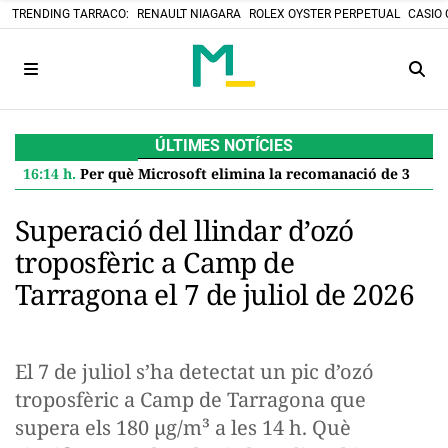
TRENDING TARRACO:
RENAULT NIAGARA
ROLEX OYSTER PERPETUAL
CASIO 
ÚLTIMES NOTÍCIES
16:14 h.
Per què Microsoft elimina la recomanació de 32 GB de RAM per a Windows 11 i què significa per a tu
Superació del llindar d’ozó
troposfèric a Camp de
Tarragona el 7 de juliol de 2026
El 7 de juliol s’ha detectat un pic d’ozó
troposfèric a Camp de Tarragona que
supera els 180 µg/m³ a les 14 h. Què