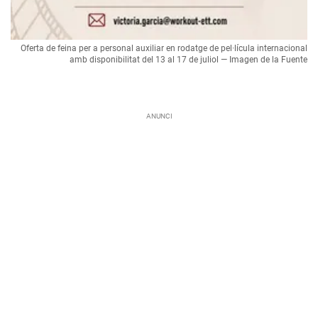
Oferta de feina per a personal auxiliar en rodatge de pel·lícula internacional
amb disponibilitat del 13 al 17 de juliol — Imagen de la Fuente