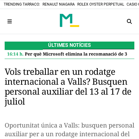
TRENDING TARRACO:
RENAULT NIAGARA
ROLEX OYSTER PERPETUAL
CASIO 
ÚLTIMES NOTÍCIES
16:14 h.
Per què Microsoft elimina la recomanació de 32 GB de RAM per a Windows 11 i què significa per a tu
Vols treballar en un rodatge
internacional a Valls? Busquen
personal auxiliar del 13 al 17 de
juliol
Oportunitat única a Valls: busquen personal
auxiliar per a un rodatge internacional del