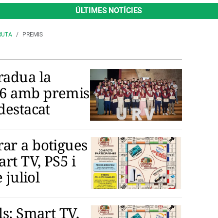
ÚLTIMES NOTÍCIES
RUTA
PREMIS
radua la
26 amb premis
destacat
ar a botigues
rt TV, PS5 i
 juliol
ls: Smart TV,