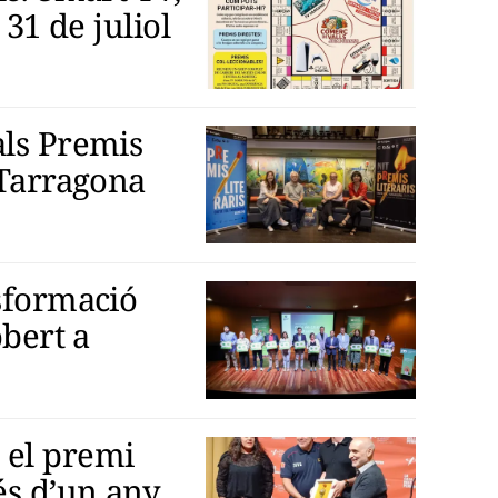
 31 de juliol
als Premis
 Tarragona
nsformació
obert a
 el premi
és d’un any