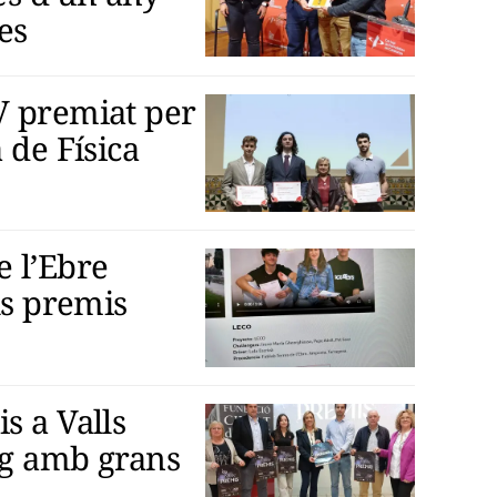
es
V premiat per
 de Física
e l’Ebre
ls premis
s a Valls
ig amb grans