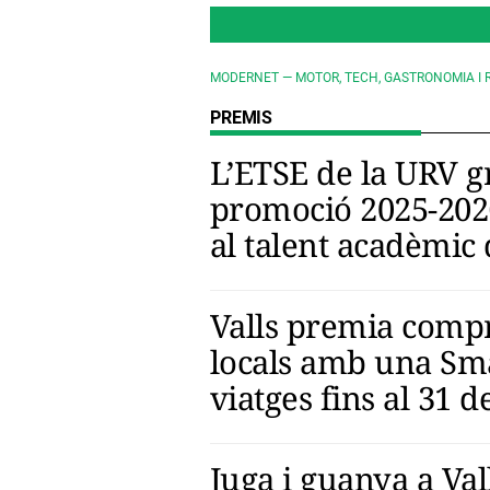
MODERNET — MOTOR, TECH, GASTRONOMIA I 
PREMIS
L’ETSE de la URV g
promoció 2025-20
al talent acadèmic 
Valls premia compr
locals amb una Sma
viatges fins al 31 de
Juga i guanya a Val