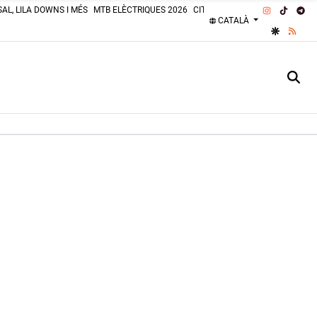
INSTAGRA
TIKTOK
TE
AL, LILA DOWNS I MÉS
MTB ELÈCTRIQUES 2026
CITROËN 2CV 2026
PLATGES 
CATALÀ
GOOGLE 
RSS