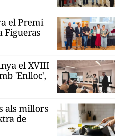
a el Premi
a Figueras
nya el XVIII
mb 'Enlloc',
 als millors
xtra de