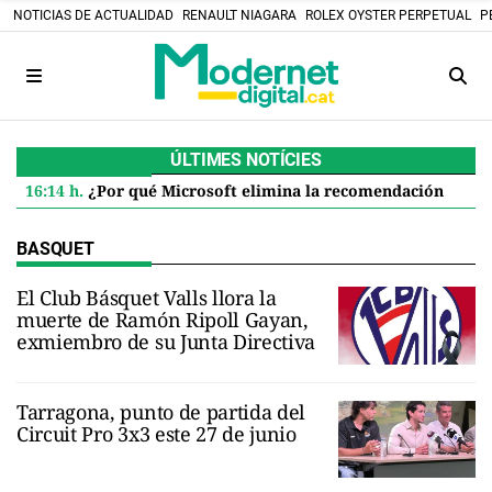
NOTICIAS DE ACTUALIDAD
RENAULT NIAGARA
ROLEX OYSTER PERPETUAL
P
ÚLTIMES NOTÍCIES
16:14 h.
¿Por qué Microsoft elimina la recomendación de 32 GB de RAM para Windows 11 y qué significa para ti
BASQUET
El Club Básquet Valls llora la
muerte de Ramón Ripoll Gayan,
exmiembro de su Junta Directiva
Tarragona, punto de partida del
Circuit Pro 3x3 este 27 de junio