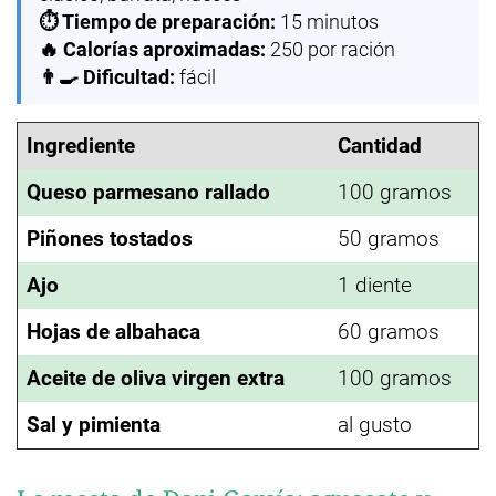
⏱️ Tiempo de preparación:
15 minutos
🔥 Calorías aproximadas:
250 por ración
👨‍🍳 Dificultad:
fácil
Ingrediente
Cantidad
Queso parmesano rallado
100 gramos
Piñones tostados
50 gramos
Ajo
1 diente
Hojas de albahaca
60 gramos
Aceite de oliva virgen extra
100 gramos
Sal y pimienta
al gusto