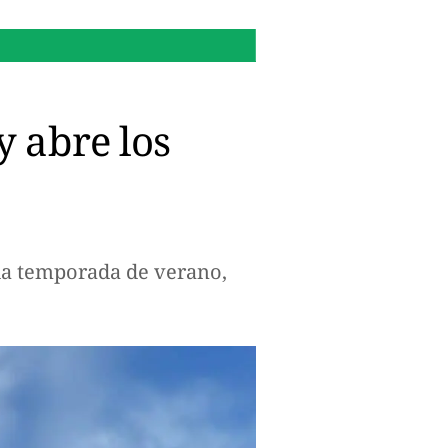
16:14 h.
¿Por qué Microsof
 abre los
la temporada de verano,