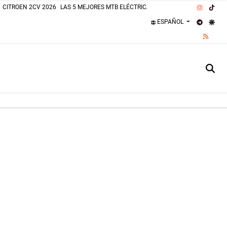
INSTAG
TIK
CITROEN 2CV 2026
LAS 5 MEJORES MTB ELÉCTRICAS 2026
PLAJAS PERROS
TELEGR
GOO
ESPAÑOL
RSS