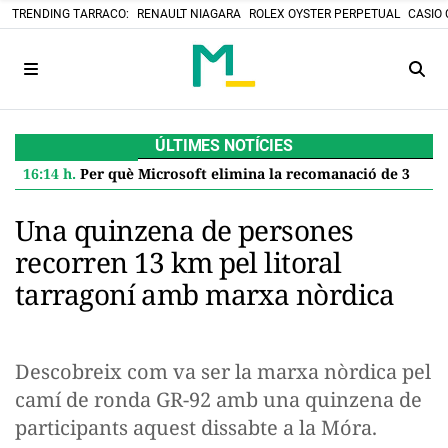
TRENDING TARRACO:
RENAULT NIAGARA
ROLEX OYSTER PERPETUAL
CASIO 
ÚLTIMES NOTÍCIES
16:14 h.
Per què Microsoft elimina la recomanació de 32 GB de RAM per a Windows 11 i què significa per a tu
Una quinzena de persones
recorren 13 km pel litoral
tarragoní amb marxa nòrdica
Descobreix com va ser la marxa nòrdica pel
camí de ronda GR-92 amb una quinzena de
participants aquest dissabte a la Móra.