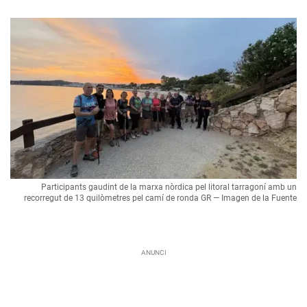
Participants gaudint de la marxa nòrdica pel litoral tarragoní amb un
recorregut de 13 quilòmetres pel camí de ronda GR — Imagen de la Fuente