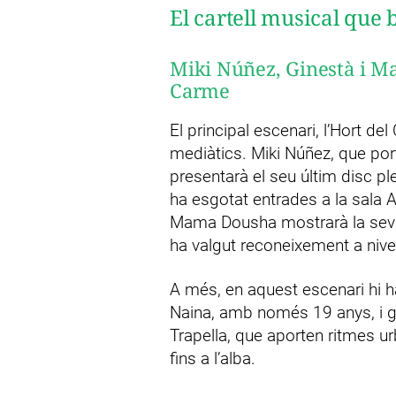
El cartell musical que
Miki Núñez, Ginestà i Ma
Carme
El principal escenari, l’Hort de
mediàtics. Miki Núñez, que port
presentarà el seu últim disc ple
ha esgotat entrades a la sala 
Mama Dousha mostrarà la seva f
ha valgut reconeixement a nivel
A més, en aquest escenari hi h
Naina, amb només 19 anys, i g
Trapella, que aporten ritmes u
fins a l’alba.