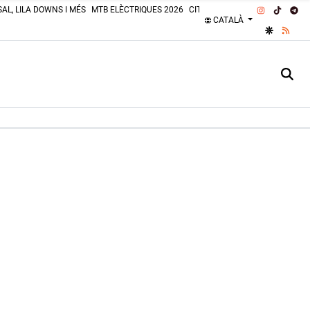
INSTAGRA
TIKTOK
TE
AL, LILA DOWNS I MÉS
MTB ELÈCTRIQUES 2026
CITROËN 2CV 2026
PLATGES 
CATALÀ
GOOGLE 
RSS