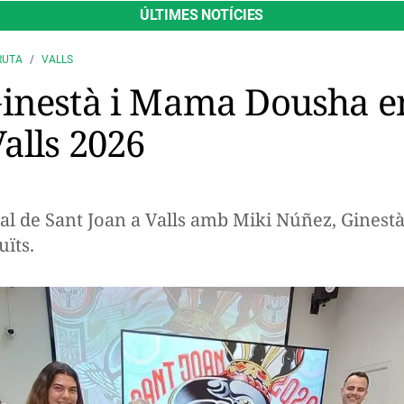
ÚLTIMES NOTÍCIES
RUTA
VALLS
inestà i Mama Dousha e
alls 2026
cal de Sant Joan a Valls amb Miki Núñez, Gines
uïts.