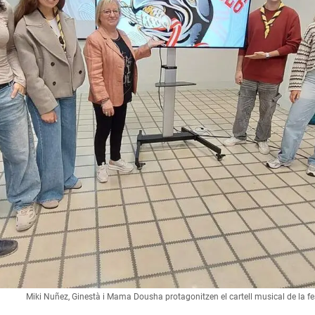
Miki Nuñez, Ginestà i Mama Dousha protagonitzen el cartell musical de la f