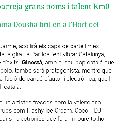
 barreja grans noms i talent Km0
ma Dousha brillen a l’Hort del
l Carme, acollirà els caps de cartell més
a la gira La Partida fent vibrar Catalunya,
 d’èxits.
Ginestà
, amb el seu pop català que
Apolo, també serà protagonista, mentre que
usió de cançó d’autor i electrònica, que li
l català.
aurà artistes frescos com la valenciana
rups com Flashy Ice Cream, Coco, i DJ
rbans i electrònics que faran moure tothom