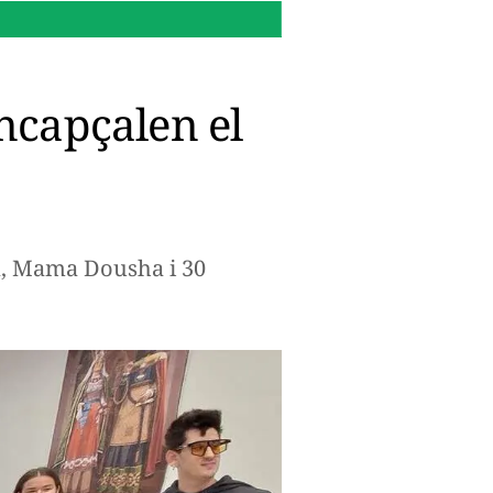
22:52 h.
Funcions sorprene
ncapçalen el
tà, Mama Dousha i 30