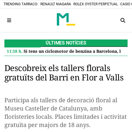
TRENDING TARRACO:
RENAULT NIAGARA
ROLEX OYSTER PERPETUAL
CASIO 
ÚLTIMES NOTÍCIES
11:58 h.
Si tens un ciclomotor de benzina a Barcelona, l'Ajuntament et paga 600 euros per jubilar-lo: així es demana l'ajuda
Descobreix els tallers florals
gratuïts del Barri en Flor a Valls
Participa als tallers de decoració floral al
Museu Casteller de Catalunya, amb
floristeries locals. Places limitades i activitat
gratuïta per majors de 18 anys.