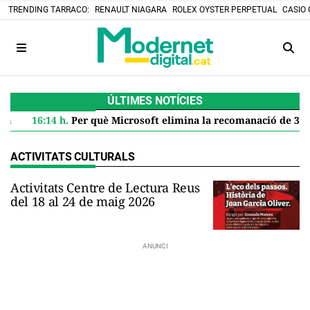
TRENDING TARRACO:
RENAULT NIAGARA
ROLEX OYSTER PERPETUAL
CASIO 
ÚLTIMES NOTÍCIES
16:14 h.
Per què Microsoft elimina la recomanació de 32 GB de RAM per a Windows 11 i què significa per a tu
ACTIVITATS CULTURALS
Activitats Centre de Lectura Reus
del 18 al 24 de maig 2026