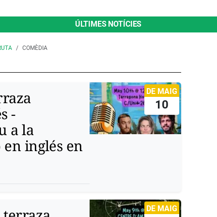
ÚLTIMES NOTÍCIES
RUTA
COMÈDIA
DE MAIG
rraza
10
s -
 a la
 en inglés en
DE MAIG
 terraza