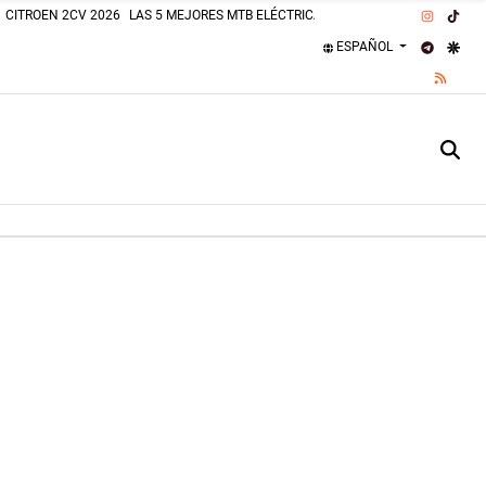
INSTAG
TIK
CITROEN 2CV 2026
LAS 5 MEJORES MTB ELÉCTRICAS 2026
PLAJAS PERROS
TELEGR
GOO
ESPAÑOL
RSS