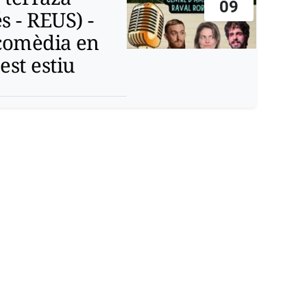
09
s - REUS) -
 comèdia en
est estiu