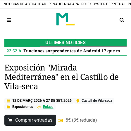
NOTICIAS DE ACTUALIDAD
RENAULT NIAGARA
ROLEX OYSTER PERPETUAL
P
ÚLTIMES NOTÍCIES
22:52 h.
Funciones sorprendentes de Android 17 que mejoran tu Google Pixel
Exposición "Mirada
Mediterránea" en el Castillo de
Vila-seca
12 DE MARÇ 2026
A
27 DE SET. 2026
Castell de Vila-seca
Exposiciones
Enlace
Comprar entradas
5€ (3€ reduïda)