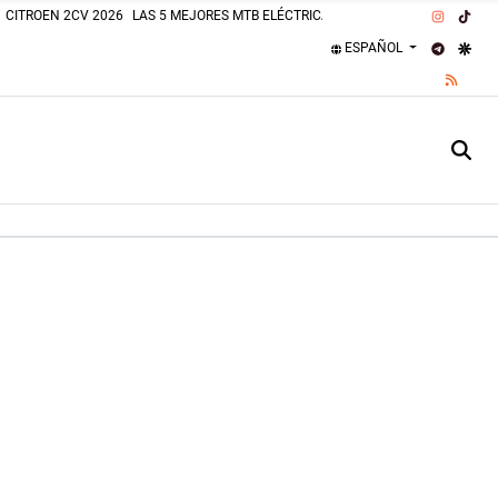
INSTAG
TIK
CITROEN 2CV 2026
LAS 5 MEJORES MTB ELÉCTRICAS 2026
PLAJAS PERROS
TELEGR
GOO
ESPAÑOL
RSS