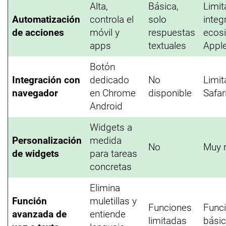
Alta,
Básica,
Limit
Automatización
controla el
solo
integ
de acciones
móvil y
respuestas
ecos
apps
textuales
Appl
Botón
Integración con
dedicado
No
Limit
navegador
en Chrome
disponible
Safar
Android
Widgets a
Personalización
medida
No
Muy r
de widgets
para tareas
concretas
Elimina
Función
muletillas y
Funciones
Func
avanzada de
entiende
limitadas
bási