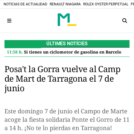
NOTICIAS DE ACTUALIDAD
RENAULT NIAGARA
ROLEX OYSTER PERPETUAL
P
ÚLTIMES NOTÍCIES
11:58 h.
Si tienes un ciclomotor de gasolina en Barcelona, el Ayuntamiento te paga 600 euros por jubilarlo: así se solicita la ayuda
Posa't la Gorra vuelve al Camp
de Mart de Tarragona el 7 de
junio
Este domingo 7 de junio el Campo de Marte
acoge la fiesta solidaria Ponte el Gorro de 11
a 14 h. ¡No te lo pierdas en Tarragona!