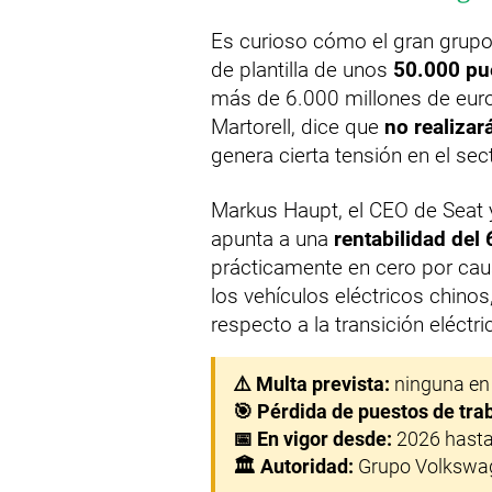
Es curioso cómo el gran grup
de plantilla de unos
50.000 pu
más de 6.000 millones de euro
Martorell, dice que
no realiza
genera cierta tensión en el sec
Markus Haupt, el CEO de Seat 
apunta a una
rentabilidad del
prácticamente en cero por ca
los vehículos eléctricos chinos
respecto a la transición eléctri
⚠️ Multa prevista:
ninguna en
🎯 Pérdida de puestos de tra
📅 En vigor desde:
2026 hast
🏛️ Autoridad:
Grupo Volkswa