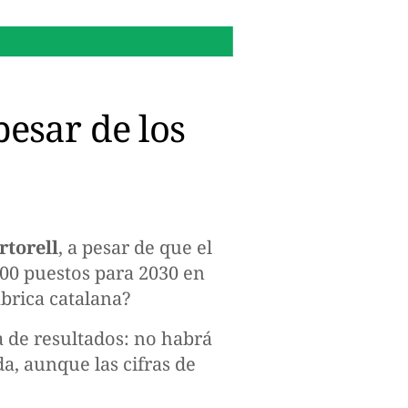
00:09 h.
Cómo convertir tu
pesar de los
rtorell
, a pesar de que el
000 puestos para 2030 en
ábrica catalana?
a de resultados: no habrá
da, aunque las cifras de