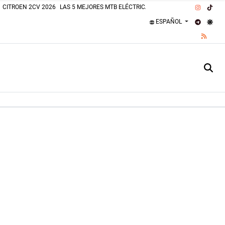
INSTAG
TIK
CITROEN 2CV 2026
LAS 5 MEJORES MTB ELÉCTRICAS 2026
PLAJAS PERROS
TELEGR
GOO
ESPAÑOL
RSS