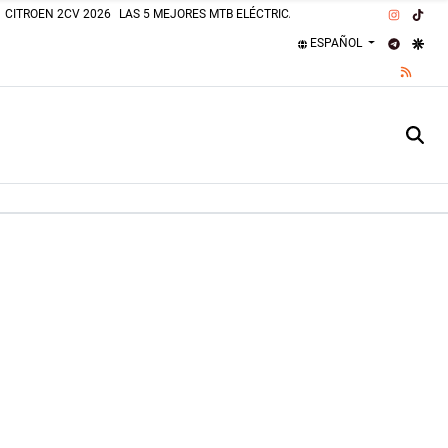
INSTAG
TIK
CITROEN 2CV 2026
LAS 5 MEJORES MTB ELÉCTRICAS 2026
PLAJAS PERROS
TELEGR
GOO
ESPAÑOL
RSS