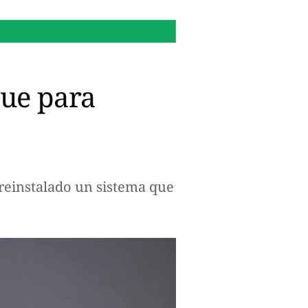
16:14 h.
¿Por qué Microsof
ue para
preinstalado un sistema que