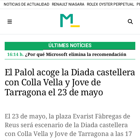
NOTICIAS DE ACTUALIDAD
RENAULT NIAGARA
ROLEX OYSTER PERPETUAL
P
ÚLTIMES NOTÍCIES
16:14 h.
¿Por qué Microsoft elimina la recomendación de 32 GB de RAM para Windows 11 y qué significa para ti
El Palol acoge la Diada castellera
con Colla Vella y Jove de
Tarragona el 23 de mayo
El 23 de mayo, la plaza Evarist Fàbregas de
Reus será escenario de la Diada castellera
con Colla Vella y Jove de Tarragona a las 17