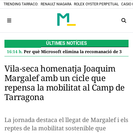
TRENDING TARRACO:
RENAULT NIAGARA
ROLEX OYSTER PERPETUAL
CASIO 
ÚLTIMES NOTÍCIES
16:14 h.
Per què Microsoft elimina la recomanació de 32 GB de RAM per a Windows 11 i què significa per a tu
Vila-seca homenatja Joaquim
Margalef amb un cicle que
repensa la mobilitat al Camp de
Tarragona
La jornada destaca el llegat de Margalef i els
reptes de la mobilitat sostenible que