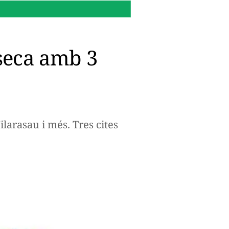
11:58 h.
Si tens un ciclomo
-seca amb 3
larasau i més. Tres cites