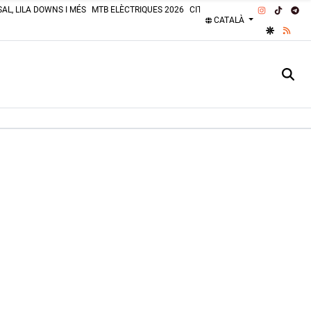
INSTAGRA
TIKTOK
TE
AL, LILA DOWNS I MÉS
MTB ELÈCTRIQUES 2026
CITROËN 2CV 2026
PLATGES 
CATALÀ
GOOGLE 
RSS