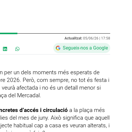
Actualitzat:
05/06/26 |
17:58
Segueix-nos a Google
ren per un dels moments més esperats de
ere 2026. Però, com sempre, no tot és festa i
es veurà afectada i no és un detall menor si
laça del Mercadal.
cretes d’accés i circulació
a la plaça més
es del mes de juny. Això significa que aquell
ecte habitual cap a casa es veuran alterats, i