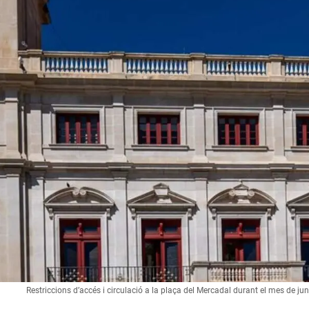
Restriccions d’accés i circulació a la plaça del Mercadal durant el mes de j