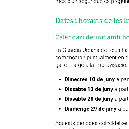
més d’un segur que es pregunta
Dates i horaris de les 
Calendari definit amb h
La Guàrdia Urbana de Reus ha 
començaran puntualment en di
gaire marge a la improvisació:
Dimecres 10 de juny
a part
Dissabte 13 de juny
a part
Dissabte 28 de juny
a part
Diumenge 29 de juny
a par
Aquests períodes coincideixen