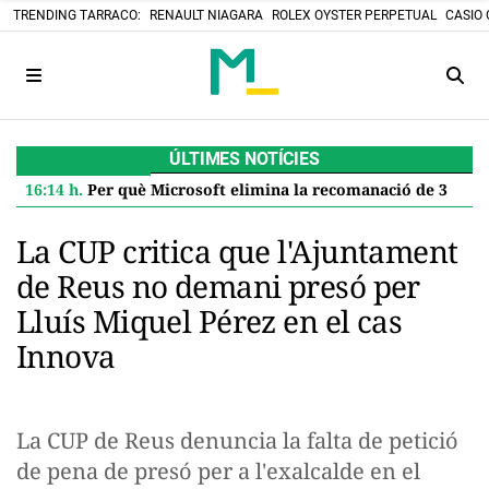
TRENDING TARRACO:
RENAULT NIAGARA
ROLEX OYSTER PERPETUAL
CASIO 
ÚLTIMES NOTÍCIES
16:14 h.
Per què Microsoft elimina la recomanació de 32 GB de RAM per a Windows 11 i què significa per a tu
La CUP critica que l'Ajuntament
de Reus no demani presó per
Lluís Miquel Pérez en el cas
Innova
La CUP de Reus denuncia la falta de petició
de pena de presó per a l'exalcalde en el