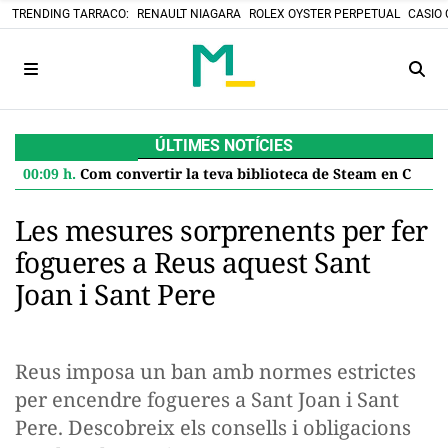
TRENDING TARRACO:
RENAULT NIAGARA
ROLEX OYSTER PERPETUAL
CASIO 
ÚLTIMES NOTÍCIES
00:09 h.
Com convertir la teva biblioteca de Steam en Cartutxos retro: el projecte DIY que desafia el futur digital
Les mesures sorprenents per fer
fogueres a Reus aquest Sant
Joan i Sant Pere
Reus imposa un ban amb normes estrictes
per encendre fogueres a Sant Joan i Sant
Pere. Descobreix els consells i obligacions