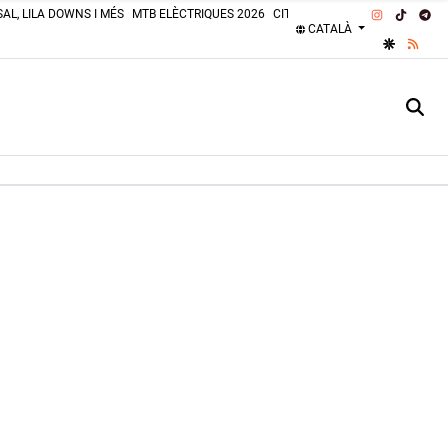
INSTAGRA
TIKTOK
TE
AL, LILA DOWNS I MÉS
MTB ELÈCTRIQUES 2026
CITROËN 2CV 2026
PLATGES 
CATALÀ
GOOGLE 
RSS