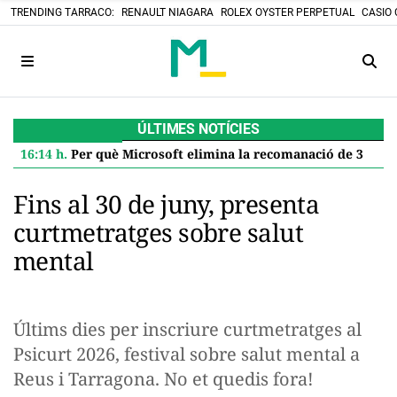
TRENDING TARRACO:
RENAULT NIAGARA
ROLEX OYSTER PERPETUAL
CASIO 
ÚLTIMES NOTÍCIES
16:14 h.
Per què Microsoft elimina la recomanació de 32 GB de RAM per a Windows 11 i què significa per a tu
Fins al 30 de juny, presenta
curtmetratges sobre salut
mental
Últims dies per inscriure curtmetratges al
Psicurt 2026, festival sobre salut mental a
Reus i Tarragona. No et quedis fora!